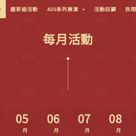
按
(按
國家級活動
400系列展演
活動回顧
民
鍵
盤
每月活動
下]，
[下]，
向
下
展
開
次
選
)
單)
05
06
07
08
月
月
月
月