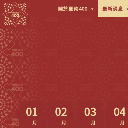
(按
(
關於臺南400
最新消息
鍵
鍵
盤
盤
[下]，
[
向
向
下
下
展
展
開
開
次
次
選
選
單)
單
01
02
03
04
月
月
月
月