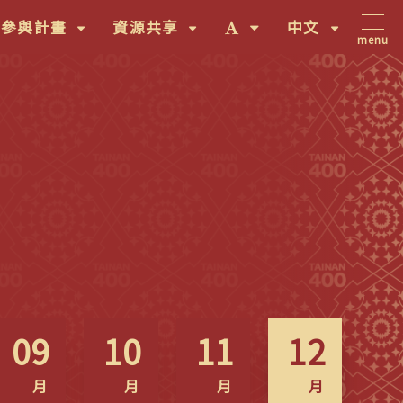
(按
(按
字
(按
間參與計畫
資源共享
中文
menu
鍵
鍵
體
鍵
盤
盤
大
盤
[下]，
[下]，
小
[下]，
向
向
切
向
下
下
換
下
展
展
(按
展
開
開
鍵
開
次
次
盤
次
選
選
[下]，
選
單)
單)
向
單)
下
09
10
11
12
展
開
月
月
月
月