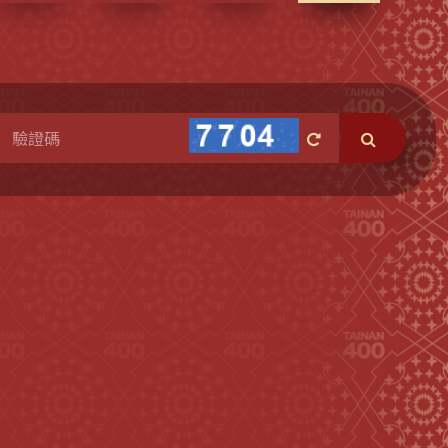
次
選
單)
換
search
一
張
圖