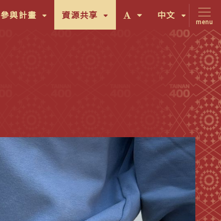
(按
(按
字
(按
間參與計畫
資源共享
中文
menu
鍵
鍵
體
鍵
盤
盤
大
盤
[下]，
[下]，
小
[下]，
向
向
切
向
下
下
換
下
展
展
(按
展
開
開
鍵
開
次
次
盤
次
選
選
[下]，
選
單)
單)
向
單)
下
展
開