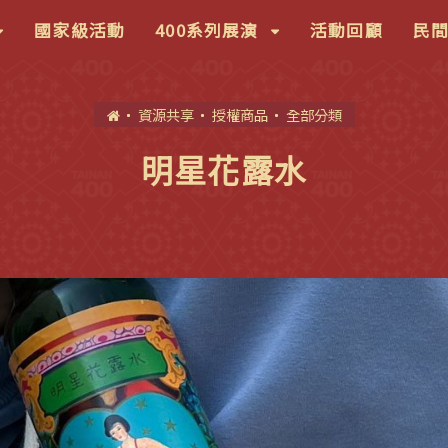
按
(按
國家級活動
400系列展演
活動回顧
民
鍵
盤
首
資源共享
授權商品
全部分類
下]，
[下]，
頁
向
明星花露水
下
展
開
次
選
)
單)