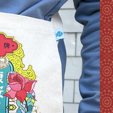
次
選
單)