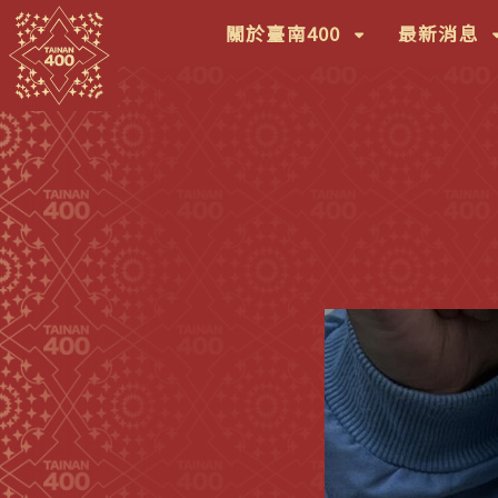
(按
(
關於臺南400
最新消息
鍵
鍵
盤
盤
[下]，
[
向
向
下
下
展
展
開
開
次
次
選
選
單)
單