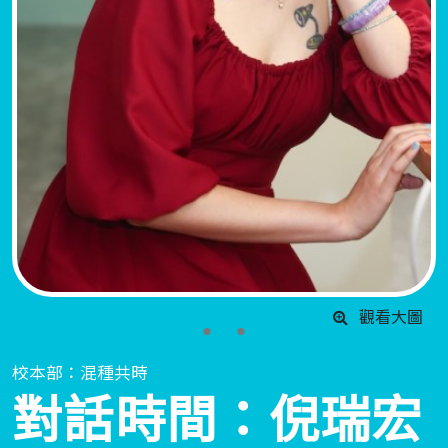
觀看大圖
校本部：混種共時
對話時間：倪瑞宏