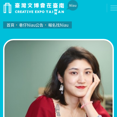
首頁
巷仔Niau公告
報名找Niau