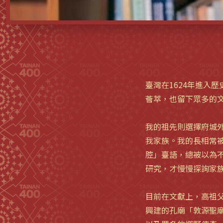
臺灣在1624年進入
薈萃，也留下眾多的
我的祖先則選擇府城
我家族。我的長相常被
腔」臺語，總被以為
研究，才慢慢探詢家
目前在文獻上，高祖
興建的孔廟「敦源聖