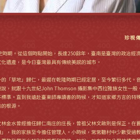
珍視傳統
歷史時期。從這個時點開始，長達250餘年，臺南是臺灣的政治經
文化遺產，是今日臺灣最具有傳統美感的城市。
外的「草地」歸仁，最遲在乾隆時期已經定居，至今繁衍多代。
說，就跟十九世紀John Thomson 攝影集中西拉雅族女性一
不標準。直到我遠赴臺東師專讀書的時候，才知道家鄉方言的特
族的根源。
父林金水曾經擔任歸仁南庄的庄長，曾祖父林文啟則是保正。在
廟」，我的家族至今擔任管理人。小時候，常常聽村中少數受過