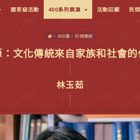
按
(按
國家級活動
400系列展演
活動回顧
民
鍵
盤
首
400講
珍視傳統
下]，
[下]，
頁
向
源：文化傳統來自家族和社會的
下
展
開
林玉茹
次
選
)
單)