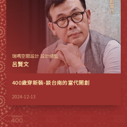
開創當代
瑞嗎空間設計 設計總監
呂賢文
400歲穿新裝-談台南的當代開創
2024-12-13