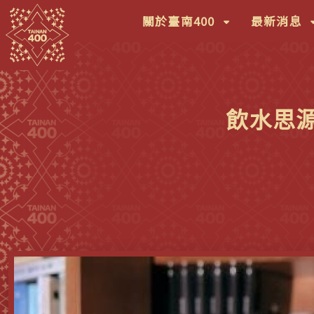
(按
(
關於臺南400
最新消息
鍵
鍵
盤
盤
[下]，
[
向
向
飲水思
下
下
展
展
開
開
次
次
選
選
單)
單