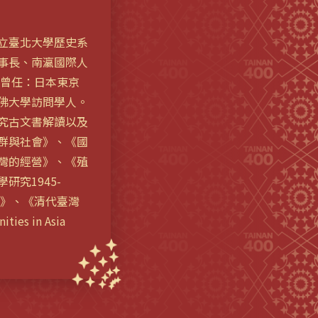
立臺北大學歷史系
事長、南瀛國際人
。曾任：日本東京
佛大學訪問學人。
究古文書解讀以及
群與社會》、《國
灣的經營》、《殖
究1945-
絡》、《清代臺灣
es in Asia