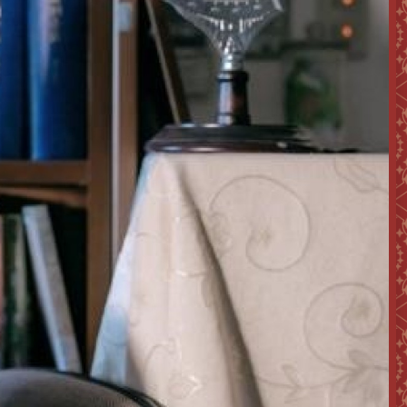
次
選
單)