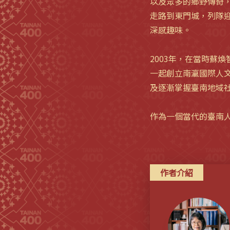
以及眾多的鄉野傳奇
走路到東門城，列隊
深感趣味。
2003年，在當時蘇
一起創立南瀛國際人
及逐漸掌握臺南地域
作為一個當代的臺南
作者介紹