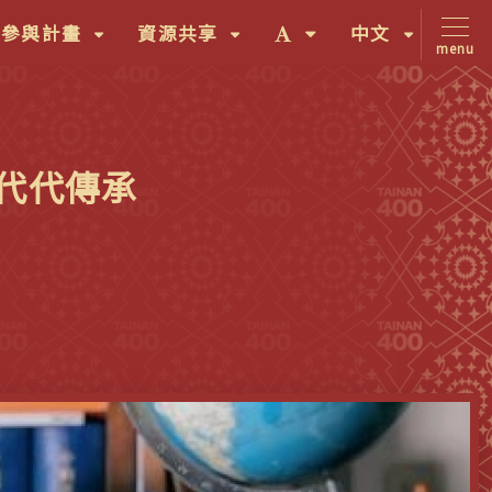
(按
(按
字
(按
間參與計畫
資源共享
中文
menu
鍵
鍵
體
鍵
盤
盤
大
盤
[下]，
[下]，
小
[下]，
向
向
切
向
代代傳承
下
下
換
下
展
展
(按
展
開
開
鍵
開
次
次
盤
次
選
選
[下]，
選
單)
單)
向
單)
下
展
開