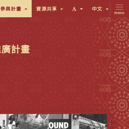
(按
(按
字
(按
間參與計畫
資源共享
中文
menu
鍵
鍵
體
鍵
盤
盤
大
盤
[下]，
[下]，
小
[下]，
向
向
切
向
推廣計畫
下
下
換
下
展
展
(按
展
開
開
鍵
開
次
次
盤
次
選
選
[下]，
選
單)
單)
向
單)
下
展
開