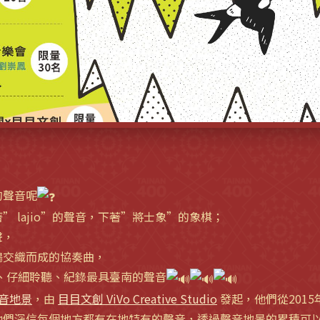
的聲音呢
 lajio”的聲音，下著”將士象”的象棋；
聲，
鳴交織而成的協奏曲，
、仔細聆聽、紀錄最具臺南的聲音
聲音地景
，由
目目文創 ViVo Creative Studio
發起，他們從201
們深信每個地方都有在地特有的聲音，透過聲音地景的累積可以