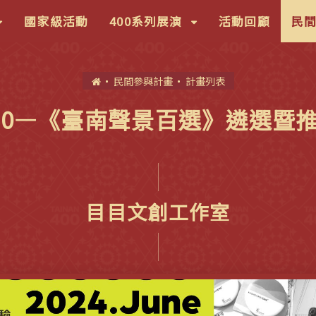
按
(按
國家級活動
400系列展演
活動回顧
民
鍵
盤
首
民間參與計畫
計畫列表
下]，
[下]，
頁
向
00—《臺南聲景百選》遴選暨
下
展
開
次
目目文創工作室
選
)
單)