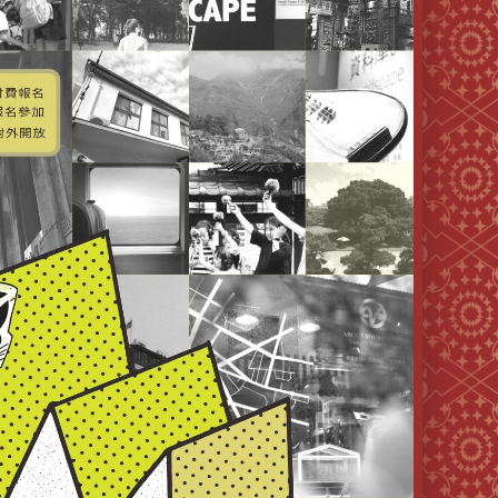
次
選
單)