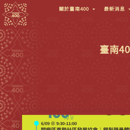
(按
(
關於臺南400
最新消息
鍵
鍵
盤
盤
[下]，
[
向
向
臺南4
下
下
展
展
開
開
次
次
選
選
單)
單