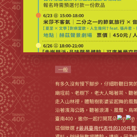
一般
有多久沒有慢下腳步，仔細聆聽日常
廟埕前、老樹下，老大人喝著茶、聽著”
走入山林裡，體驗樹影婆娑起舞的風
沿著濱海公路，聽著浪濤、風聲、鳥
臺南400，邀你一起打開耳朵
這個徵選
#最具臺南代表性的100件
資料，辦過無數場體驗、講座，因為他