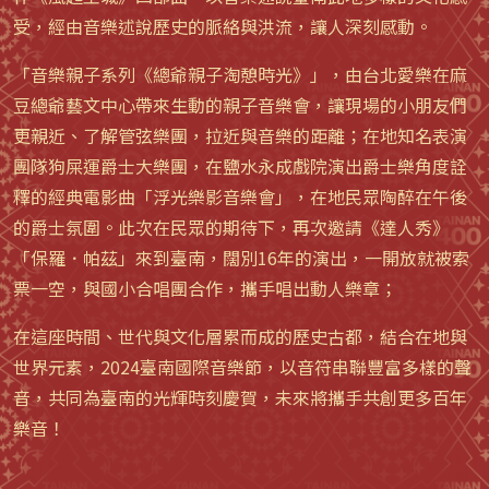
受，經由音樂述說歷史的脈絡與洪流，讓人深刻感動。
「音樂親子系列《總爺親子淘憩時光》」，由台北愛樂在麻
豆總爺藝文中心帶來生動的親子音樂會，讓現場的小朋友們
更親近、了解管弦樂團，拉近與音樂的距離；在地知名表演
團隊狗屎運爵士大樂團，在鹽水永成戲院演出爵士樂角度詮
釋的經典電影曲「浮光樂影音樂會」，在地民眾陶醉在午後
的爵士氛圍。此次在民眾的期待下，再次邀請《達人秀》
「保羅．帕茲」來到臺南，闊別16年的演出，一開放就被索
票一空，與國小合唱團合作，攜手唱出動人樂章；
在這座時間、世代與文化層累而成的歷史古都，結合在地與
世界元素，2024臺南國際音樂節，以音符串聯豐富多樣的聲
音，共同為臺南的光輝時刻慶賀，未來將攜手共創更多百年
樂音！