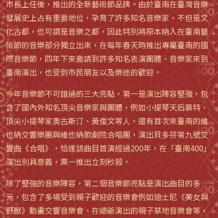
市長上任後，推出的全新藝術節品牌。由於臺南在臺灣音樂
發展史上占有重要地位，孕育了許多知名音樂家，不但是文
化古都，也可謂是音樂之都，因此特別將原本納入在臺南藝
術節的音樂部分獨立出來，在每年春天時推出專屬臺南的國
際音樂節，四年下來邀請到許多知名表演團體、音樂家來到
臺南演出，也受到市民朋友以及樂迷的歡迎。
今年音樂節不可錯過的三大亮點，第一是演出陣容堅強，包
含了國內外知名頂尖音樂家與團體，例如小提琴天后慕特、
頂尖小提琴家奧古斯汀、黃俊文等人，還有首次來臺南的維
也納交響樂團與維也納歌劇院合唱團，演出貝多芬第九號交
響曲《合唱》，恰逢該曲目首演經過200年，在「臺南400」
演出別具意義，票一推出立刻秒殺。
除了堅強的音樂陣容，第二個音樂節亮點是演出曲目的多
元，包含了多場受到親子歡迎的音樂會例如迪士尼《美女與
野獸》動畫交響音樂會、在總爺演出的親子草地音樂會等，