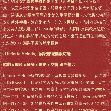
維也納交響樂團攜手維也納國家歌劇院合唱團、4位獨唱
家，以及台北愛樂合唱團，於臺南高唱貝多芬第九號交響
曲。這場2024臺南國際音樂節的重量級節目，文化局也特別
安排戶外轉播，讓音樂廳內、外的市民朋友，皆能在迎接貝
多芬第九號交響曲首演200年的時刻，共同聆賞與欣賞這歌
詠生命、自由與和平共融的時代之聲，也傳達臺南在百年歷
史洪流中，變與不變的城市精神。
「Infinite Melody」展現府城無限可能
歌劇 x 魔術 x 國樂 x 電影 x 交響 跨界整合
Infinite Melody從在地出發，呈現臺南多樣風貌。「春之聲-
大師 Bravo！」特邀鋼琴大師陳瑞斌返鄉演出，並攜手青年
音樂家廖欣恩、廖喜恩，與臺南市民族管絃樂團諸位優秀音
樂家合作，打造屬於臺南獨特的城市聲音；「臺南市交響樂
團—風起王城」則特邀旅美作曲家石青如為臺南400全新創
作《風起王城》四部曲，以音樂述說臺南此地多樣的文化感