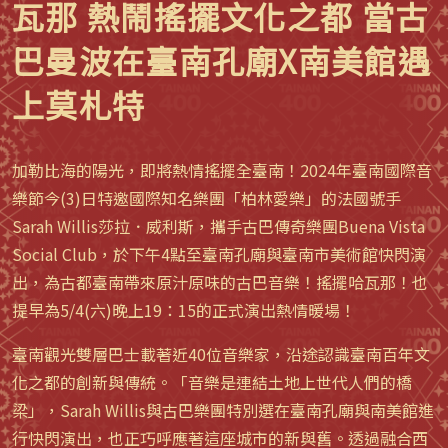
瓦那 熱鬧搖擺文化之都 當古
巴曼波在臺南孔廟X南美館遇
上莫札特
加勒比海的陽光，即將熱情搖擺全臺南！2024年臺南國際音
樂節今(3)日特邀國際知名樂團「柏林愛樂」的法國號手
Sarah Willis莎拉．威利斯，攜手古巴傳奇樂團Buena Vista
Social Club，於下午4點至臺南孔廟與臺南市美術館快閃演
出，為古都臺南帶來原汁原味的古巴音樂！搖擺哈瓦那！也
提早為5/4(六)晚上19：15的正式演出熱情暖場！
臺南觀光雙層巴士載著近40位音樂家，沿途認識臺南百年文
化之都的創新與傳統。「音樂是連結土地上世代人們的橋
梁」，Sarah Willis與古巴樂團特別選在臺南孔廟與南美館進
行快閃演出，也正巧呼應著這座城市的新與舊。透過融合西