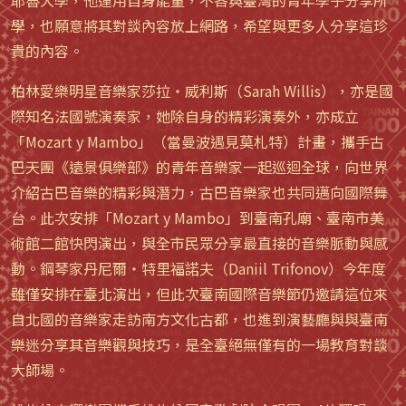
學，也願意將其對談內容放上網路，希望與更多人分享這珍
貴的內容。
柏林愛樂明星音樂家莎拉・威利斯（Sarah Willis），亦是國
際知名法國號演奏家，她除自身的精彩演奏外，亦成立
「Mozart y Mambo」（當曼波遇見莫札特）計畫，攜手古
巴天團《遠景俱樂部》的青年音樂家一起巡迴全球，向世界
介紹古巴音樂的精彩與潛力，古巴音樂家也共同邁向國際舞
台。此次安排「Mozart y Mambo」到臺南孔廟、臺南市美
術館二館快閃演出，與全市民眾分享最直接的音樂脈動與感
動。鋼琴家丹尼爾・特里福諾夫（Daniil Trifonov）今年度
雖僅安排在臺北演出，但此次臺南國際音樂節仍邀請這位來
自北國的音樂家走訪南方文化古都，也進到演藝廳與與臺南
樂迷分享其音樂觀與技巧，是全臺絕無僅有的一場教育對談
大師場。