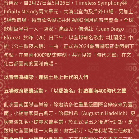
音樂家，自2月27日至5月26日，Timeless Symphony與
Infinity Melody兩大單元，共演出室內及戶外13場，另加上
5場教育場，逾兩萬名觀眾共赴為期3個月的音樂盛會。全球
歌劇巨星第一人—胡安・迪亞戈・佛瑞茲（Juan Diego
Flórez）於昨（26）日下午，以全球知名歌劇《杜蘭朵》中
的〈公主徹夜未眠〉一曲，正式為2024臺南國際音樂節劃下
句點，在臺南400的歷史時刻，共同見證「時代之聲」在文
化古都臺南的圓滿傳唱。
以音樂為橋梁，連結土地上世代的人們
五場教育周邊活動，「以愛為名」打造臺南400時代之聲
此次臺南國際音樂節，除邀請多位重量級國際音樂家來到臺
南；小提琴家奧古斯汀・哈德利希（Augustin Hadelich）更
與臺灣知名小提琴家曾宇謙，於正式演出之後進行對談，是
致贈給全臺樂迷一大驚喜！奧古斯汀・哈德利希現在任教於
耶魯大學，他運用自身能量，不吝與臺灣的青年學子分享所