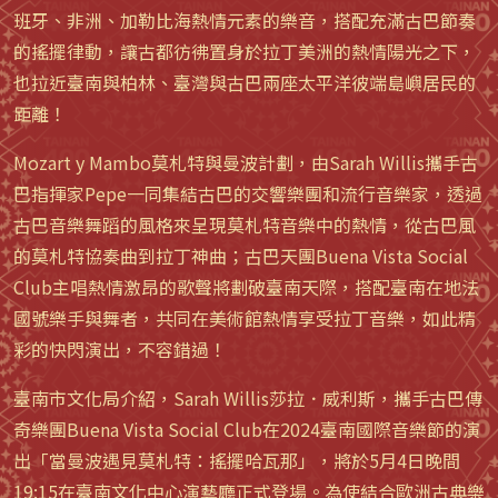
班牙、非洲、加勒比海熱情元素的樂音，搭配充滿古巴節奏
的搖擺律動，讓古都彷彿置身於拉丁美洲的熱情陽光之下，
也拉近臺南與柏林、臺灣與古巴兩座太平洋彼端島嶼居民的
距離！
Mozart y Mambo莫札特與曼波計劃，由Sarah Willis攜手古
巴指揮家Pepe一同集結古巴的交響樂團和流行音樂家，透過
古巴音樂舞蹈的風格來呈現莫札特音樂中的熱情，從古巴風
的莫札特協奏曲到拉丁神曲；古巴天團Buena Vista Social
Club主唱熱情激昂的歌聲將劃破臺南天際，搭配臺南在地法
國號樂手與舞者，共同在美術館熱情享受拉丁音樂，如此精
彩的快閃演出，不容錯過！
臺南市文化局介紹，Sarah Willis莎拉．威利斯，攜手古巴傳
奇樂團Buena Vista Social Club在2024臺南國際音樂節的演
出「當曼波遇見莫札特：搖擺哈瓦那」，將於5月4日晚間
19:15在臺南文化中心演藝廳正式登場。為使結合歐洲古典樂