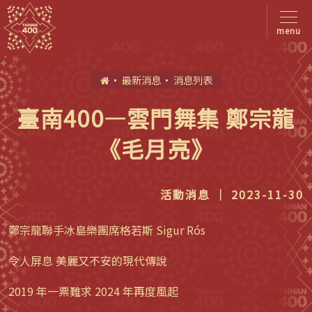
menu
首
最新消息
消息列表
頁
臺南400—雲門舞集 鄭宗龍
《毛月亮》
活動消息 ｜ 2023-11-30
鄭宗龍聯手冰島樂團席格若斯 Sigur Rós
令人屏息 美麗又不安的現代傳說
2019 年一票難求 2024 年再度風起