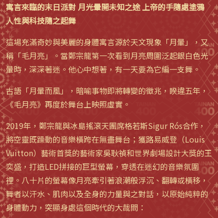
寓言來臨的末日派對 月光暈開未知之途 上帝的手隨處塗鴉
人性與科技隨之起舞
這場充滿奇妙與美麗的身體寓言源於天文現象「月暈」，又
稱「毛月亮」。當鄭宗龍第一次看到月亮周圍泛起銀白色光
暈時，深深著迷。他心中想著，有一天要為它編一支舞。
古語「月暈而風」，暗喻事物即將轉變的徵兆，睽違五年，
《毛月亮》再度於舞台上映照虛實。
2019年，鄭宗龍與冰島搖滾天團席格若斯Sigur Rós合作，
將空靈既躁動的音樂橫跨在無盡舞台；獲路易威登（Louis
Vuitton）藝術首獎的藝術家吳耿禎和世界劇場設計大獎的王
奕盛，打造LED拼接的巨型螢幕，穿透在迷幻的音樂氛圍
裡。八十片的螢幕像月亮牽引著浪潮般浮沉、翻轉或橫移，
舞者以汗水、肌肉以及全身的力量與之對話，以原始純粹的
身體動力，突顯身處這個時代的大哉問：