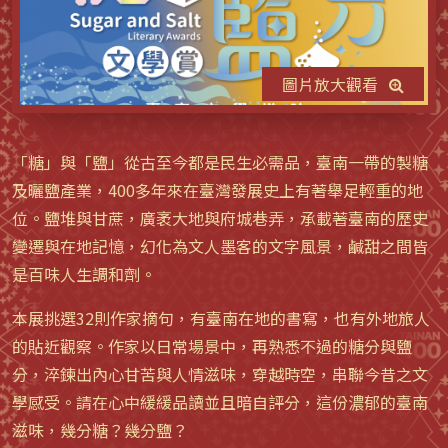
圖片放大觀看
「糖」與「鹽」從古至今都是民生必需品，臺南一帶的製糖
及曬鹽產業，400多年來在臺灣發展史上有著舉足輕重的地
位。鹽堆與甘蔗，廣袤大地與府城巷弄，承載著臺南的歷史
變遷與在地記憶，幻化為文人墨客的文字風景，鹹甜之間皆
是百味人生調和劑。
本展挑選32則作家摘句，有臺南在地的書寫，也有外地旅人
的貼近觀察。作家以日常場景中，再熟悉不過的糖分與鹽
分，淬鍊出內心甘苦與人情滋味，穿越時空，串聯今昔之文
學感受。請在心中緩緩品讀並且暗自評分，這份濃郁的臺南
滋味，幾分糖？幾分鹽？