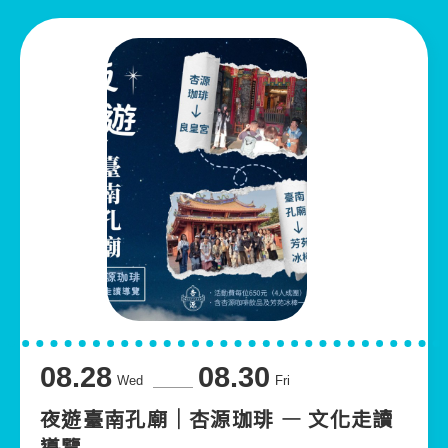
08.28
08.30
Wed
Fri
夜遊臺南孔廟｜杏源珈琲 — 文化走讀
導覽