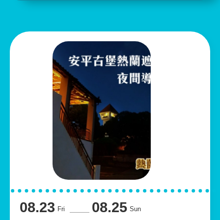
圖
08.23
08.25
Fri
Sun