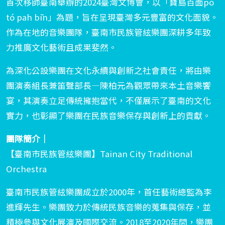
首次移師臺南舉辦的2024臺灣文博會，以「寶島百面pó
tó pah bīn」為題，旨在呈現臺灣多元豐富的文化面貌。
作為在地的音樂團隊，臺南市民族管絃樂團深耕多年致
力推廣文化藝術且成果斐然。
為深化公設樂團在文化永續與創新之社會責任，將由樂
團演奏組長兼笛聲部長—陳柏元為觀眾帶來本土音樂饗
宴，其演奏立足傳統擁抱當代，不僅展示了臺南的文化
實力，也彰顯了樂團在民族音樂保存與創新上的貢獻。
團隊簡介｜
【臺南市民族管絃樂團】Tainan City Traditional
Orchestra
臺南市民族管絃樂團成立於2000年，首任藝術總監為李
進輝先生。樂團致力於傳統民族音樂的蒐集與保存，並
積極參與文化展演及國際交流。2018至2020年間，樂團