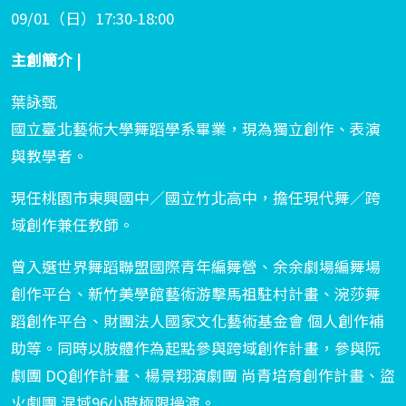
09/01（日）17:30-18:00
主創簡介 |
葉詠甄
國立臺北藝術大學舞蹈學系畢業，現為獨立創作、表演
與教學者。
現任桃園市東興國中／國立竹北高中，擔任現代舞／跨
域創作兼任教師。
曾入選世界舞蹈聯盟國際青年編舞營、余余劇場編舞場
創作平台、新竹美學館藝術游擊馬祖駐村計畫、涴莎舞
蹈創作平台、財團法人國家文化藝術基金會 個人創作補
助等。同時以肢體作為起點參與跨域創作計畫，參與阮
劇團 DQ創作計畫、楊景翔演劇團 尚青培育創作計畫、盜
火劇團 混域96小時極限操演。