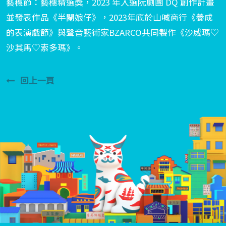
藝穗節：藝穗精選獎，2023 年入選阮劇團 DQ 創作計畫
並發表作品《半閹娘仔》，2023年底於山喊商行《養成
的表演戲節》與聲音藝術家BZARCO共同製作《沙威瑪♡
沙其馬♡索多瑪》。
回上一頁