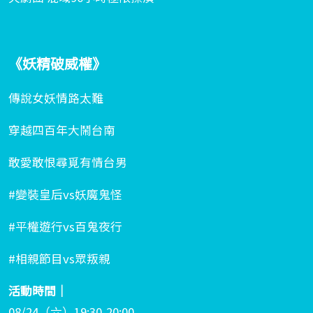
《妖精破威權》
傳說女妖情路太難
穿越四百年大鬧台南
敢愛敢恨尋覓有情台男
#變裝皇后vs妖魔鬼怪
#平權遊行vs百鬼夜行
#相親節目vs眾叛親
活動時間｜
08/24（六）19:30-20:00